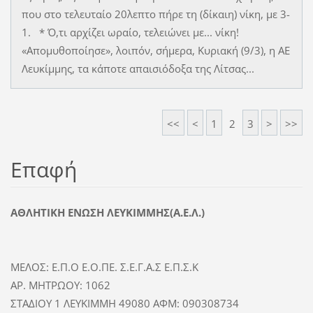
που στο τελευταίο 20λεπτο πήρε τη (δίκαιη) νίκη, με 3-
1. * Ό,τι αρχίζει ωραίο, τελειώνει με... νίκη!
«Απομυθοποίησε», λοιπόν, σήμερα, Κυριακή (9/3), η ΑΕ
Λευκίμμης, τα κάποτε απαισιόδοξα της Λίτσας...
<<
<
1
2
3
>
>>
Επαφή
ΑΘΛΗΤΙΚΗ ΕΝΩΣΗ ΛΕΥΚΙΜΜΗΣ(Α.Ε.Λ.)
ΜΕΛΟΣ: Ε.Π.Ο Ε.Ο.ΠΕ. Σ.Ε.Γ.Α.Σ Ε.Π.Σ.Κ
ΑΡ. ΜΗΤΡΩΟΥ: 1062
ΣΤΑΔΙΟΥ 1 ΛΕΥΚΙΜΜΗ 49080 ΑΦΜ: 090308734