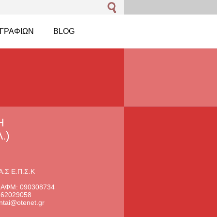
ΓΡΑΦΙΏΝ
BLOG
Η
.)
Α.Σ Ε.Π.Σ.Κ
 ΑΦΜ: 090308734
2662029058
ntai@otenet.gr