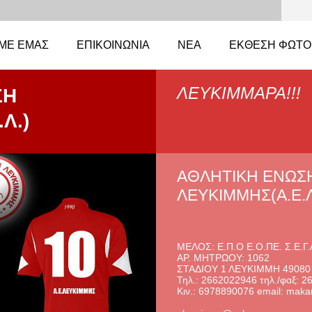
 ΜΕ EΜΆΣ
ΕΠΙΚΟΙΝΩΝΊΑ
ΝΈΑ
ΈΚΘΕΣΗ ΦΩΤΟ
ΛΕΥΚΙΜΜΑΡΑ!!!
ΣΗ
Λ.)
ΑΘΛΗΤΙΚΗ ΕΝΩΣ
ΛΕΥΚΙΜΜΗΣ(Α.Ε.Λ
ΜΕΛΟΣ: Ε.Π.Ο Ε.Ο.ΠΕ. Σ.Ε.Γ.
ΑΡ. ΜΗΤΡΩΟΥ: 1062
ΣΤΑΔΙΟΥ 1 ΛΕΥΚΙΜΜΗ 49080
Τηλ.: 2662022946 τηλ./φαξ: 
Κιν.: 6978890076 email: maka