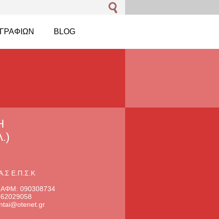
ΓΡΑΦΙΏΝ
BLOG
Η
.)
Α.Σ Ε.Π.Σ.Κ
 ΑΦΜ: 090308734
2662029058
ntai@otenet.gr