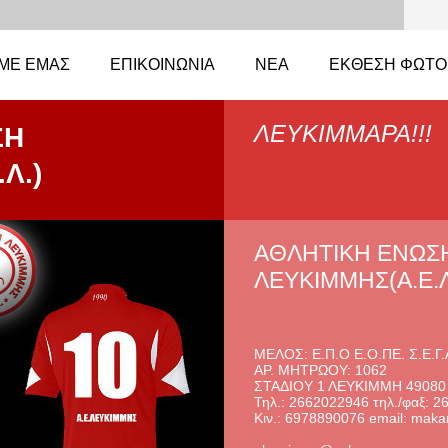
 ΜΕ EΜΆΣ
ΕΠΙΚΟΙΝΩΝΊΑ
ΝΈΑ
ΈΚΘΕΣΗ ΦΩΤΟ
ΛΕΥΚΙΜΜΑΡΑ!!!
ΣΗ
Λ.)
ΑΘΛΗΤΙΚΗ ΕΝΩΣ
ΛΕΥΚΙΜΜΗΣ(Α.Ε.Λ
ΜΕΛΟΣ: Ε.Π.Ο Ε.Ο.ΠΕ. Σ.Ε.Γ.
ΑΡ. ΜΗΤΡΩΟΥ: 1062
ΣΤΑΔΙΟΥ 1 ΛΕΥΚΙΜΜΗ 49080
Τηλ.: 2662022946 τηλ./φαξ: 
Κιν.: 6978890076 email: maka